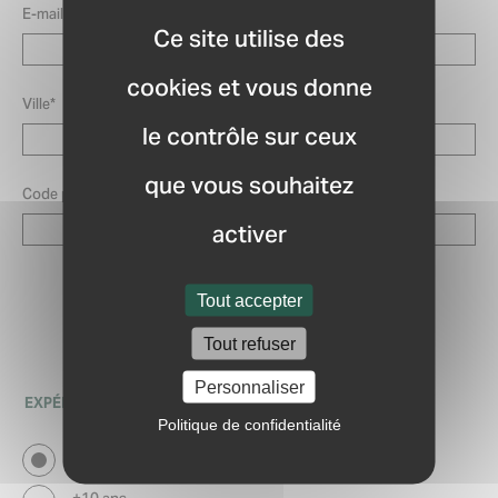
E-mail*
Ce site utilise des
cookies et vous donne
Ville*
le contrôle sur ceux
que vous souhaitez
Code postal*
activer
Mobilité
Tout accepter
Permis de conduire
Véhicule
Tout refuser
Personnaliser
EXPÉRIENCE PROFESSIONELLE*
Politique de confidentialité
0-2 ans
2-5 ans
5-10 ans